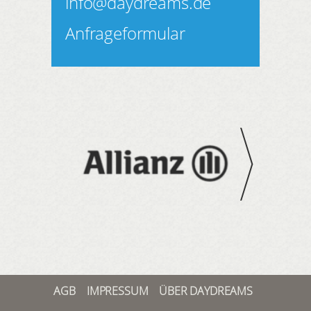
info@daydreams.de
Anfrageformular
AGB
IMPRESSUM
ÜBER DAYDREAMS