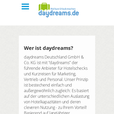
Mitarbeiter begeistern
Kunden & Partner binden
Wer ist daydreams?
daydreams Deutschland GmbH &
Blog
Co. KG ist mit “daydreams” der
führende Anbieter für Hotelschecks
Unsere Produkte
und Kurzreisen für Marketing,
Vertrieb und Personal. Unser Prinzip
ist bestechend einfach und
außergewöhnlich zugleich: Es basiert
auf der unterschiedlichen Auslastung
von Hotelkapazitäten und deren
cleveren Nutzung - zu Ihrem Vorteil!
Basierend auf langjähriger,